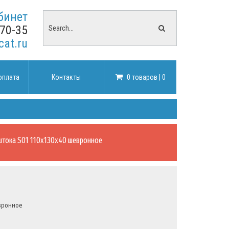
бинет
-70-35
cat.ru
оплата
Контакты
0 товаров | 0
штока S01 110х130х40 шевронное
вронное