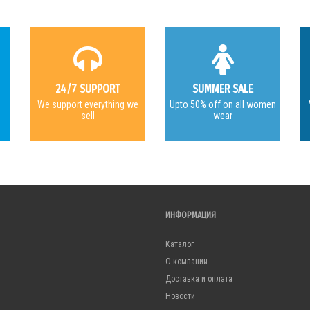
24/7 SUPPORT
SUMMER SALE
e
We support everything we
Upto 50% off on all women
sell
wear
ИНФОРМАЦИЯ
Каталог
О компании
Доставка и оплата
Новости