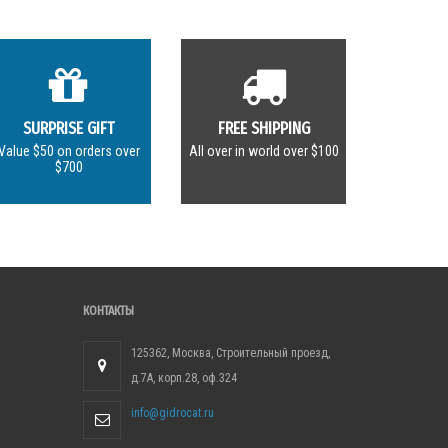
SURPRISE GIFT
FREE SHIPPING
Value $50 on orders over
All over in world over $100
$700
КОНТАКТЫ
125362, Москва, Строительный проезд,
д.7А, корп.28, оф.324
info@gidrocat.ru