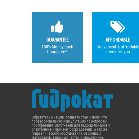
GUARANTEE
AFFORDABLE
100% Money Back
Convenient & affordabl
Guarantee*
prices for you
Обратитесь к нашим специалистам и получите
профессиональную консультацию по вопросам
приобретения уплотнений для гидроцилиндров к
спецтехнике и прочему оборудованию, а так же
гидравлического оборудования, расходных
материалов, запасных частей к спецтехнике.