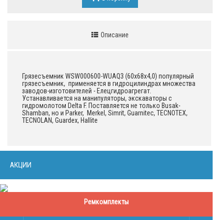
Описание
Грязесъемник WSW000600-WUAQ3 (60х68х4,0) популярный
грязесъемник, применяется в гидроцилиндрах множества
заводов-изготовителей - Елецгидроагрегат.
Устанавливается на манипуляторы, экскаваторы с
гидромолотом Delta F. Поставляется не только Busak-
Shamban, но и Parker, Merkel, Simrit, Guarnitec, TECNOTEX,
TECNOLAN, Guardex, Hallite
АКЦИИ
Ремкомплекты