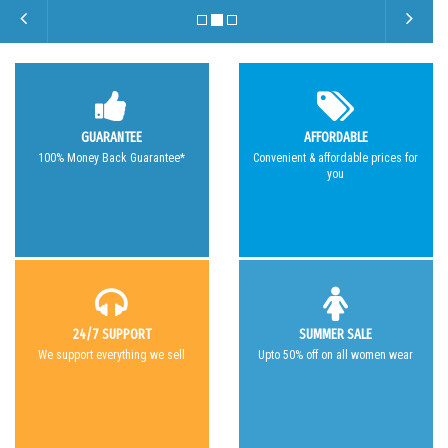
GUARANTEE
AFFORDABLE
100% Money Back Guarantee*
Convenient & affordable prices for
you
24/7 SUPPORT
SUMMER SALE
We support everything we sell
Upto 50% off on all women wear