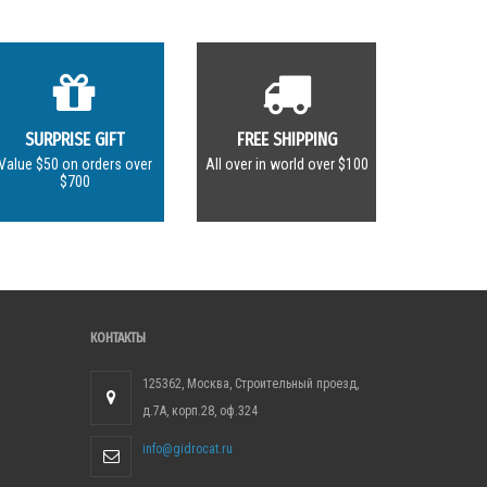
SURPRISE GIFT
FREE SHIPPING
Value $50 on orders over
All over in world over $100
$700
КОНТАКТЫ
125362, Москва, Строительный проезд,
д.7А, корп.28, оф.324
info@gidrocat.ru