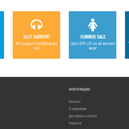
24/7 SUPPORT
SUMMER SALE
e
We support everything we
Upto 50% off on all women
sell
wear
ИНФОРМАЦИЯ
Каталог
О компании
Доставка и оплата
Новости