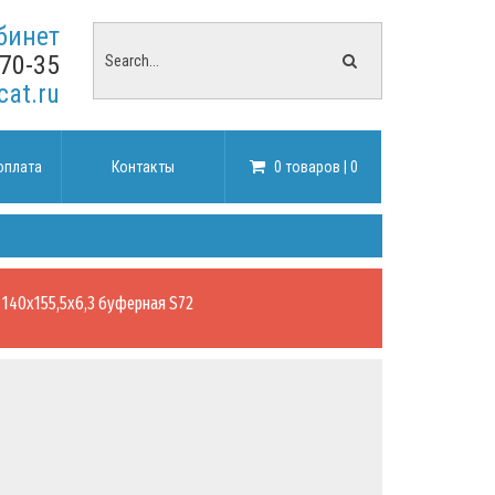
бинет
-70-35
cat.ru
оплата
Контакты
0 товаров | 0
 140х155,5х6,3 буферная S72