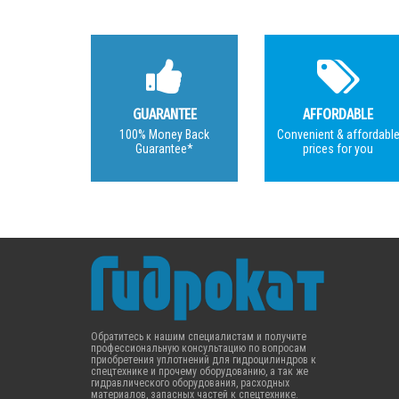
GUARANTEE
AFFORDABLE
100% Money Back
Convenient & affordabl
Guarantee*
prices for you
Обратитесь к нашим специалистам и получите
профессиональную консультацию по вопросам
приобретения уплотнений для гидроцилиндров к
спецтехнике и прочему оборудованию, а так же
гидравлического оборудования, расходных
материалов, запасных частей к спецтехнике.