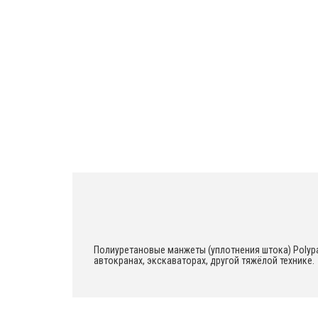
Industries)
ЗАПАСНЫЕ ЧАСТИ
ОТОПИТЕЛИ (предпусковые
подогреватели)
ФИЛЬТРЫ
МАЛАЯ МЕХАНИЗАЦИЯ
ПРОМЫШЛЕННЫЕ РУКАВА
Полиуретановые манжеты (уплотнения штока) Polyp
автокранах, экскаваторах, другой тяжёлой технике.