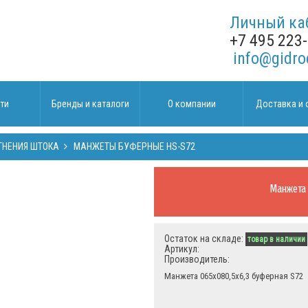
Личный ка
+7 495 223
info@gidro
ти
Бренды и каталоги
О компании
Доставка и 
ТНЕНИЯ ШТОКА
МАНЖЕТЫ БУФЕРНЫЕ HS-S72
Манжета 
Остаток на складе:
товар в наличии
Артикул:
Производитель:
Манжета 065х080,5х6,3 буферная S72