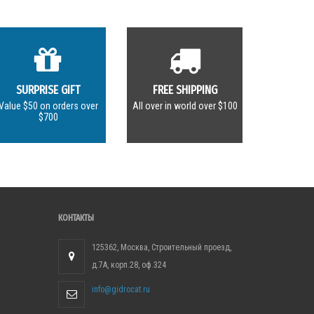
SURPRISE GIFT
FREE SHIPPING
Value $50 on orders over
All over in world over $100
$700
КОНТАКТЫ
125362, Москва, Строительный проезд,
д.7А, корп.28, оф.324
info@gidrocat.ru