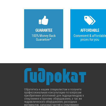
GUARANTEE
AFFORDABLE
100% Money Back
Convenient & affordabl
Guarantee*
prices for you
Обратитесь к нашим специалистам и получите
профессиональную консультацию по вопросам
приобретения уплотнений для гидроцилиндров к
спецтехнике и прочему оборудованию, а так же
гидравлического оборудования, расходных
материалов, запасных частей к спецтехнике.