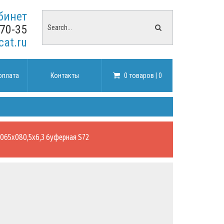
бинет
-70-35
cat.ru
оплата
Контакты
0 товаров | 0
065х080,5х6,3 буферная S72