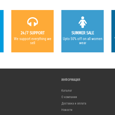
24/7 SUPPORT
SUMMER SALE
e
We support everything we
Upto 50% off on all women
sell
wear
ИНФОРМАЦИЯ
Каталог
О компании
Доставка и оплата
Новости