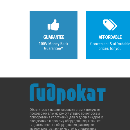
GUARANTEE
AFFORDABLE
100% Money Back
Convenient & affordabl
Guarantee*
prices for you
Обратитесь к нашим специалистам и получите
профессиональную консультацию по вопросам
приобретения уплотнений для гидроцилиндров к
спецтехнике и прочему оборудованию, а так же
гидравлического оборудования, расходных
материалов, запасных частей к спецтехнике.