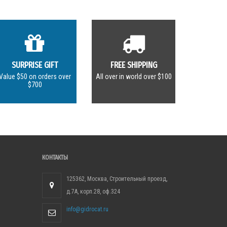
SURPRISE GIFT
FREE SHIPPING
Value $50 on orders over
All over in world over $100
$700
КОНТАКТЫ
125362, Москва, Строительный проезд,
д.7А, корп.28, оф.324
info@gidrocat.ru