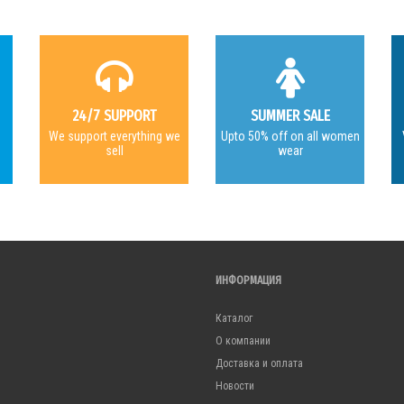
24/7 SUPPORT
SUMMER SALE
e
We support everything we
Upto 50% off on all women
sell
wear
ИНФОРМАЦИЯ
Каталог
О компании
Доставка и оплата
Новости