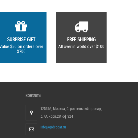
SURPRISE GIFT
FREE SHIPPING
Value $50 on orders over
All over in world over $100
$700
КОНТАКТЫ
125362, Москва, Строительный проезд,
д.7А, корп.28, оф.324
info@gidrocat.ru