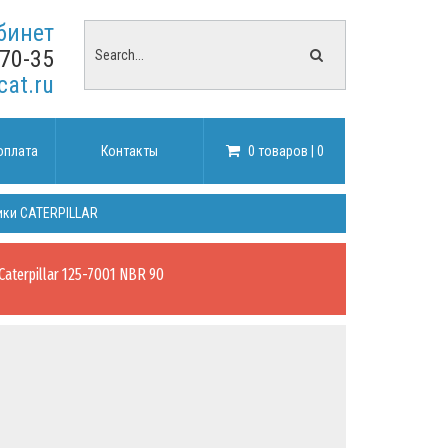
бинет
-70-35
cat.ru
оплата
Контакты
0 товаров | 0
ики CATERPILLAR
 Caterpillar 125-7001 NBR 90