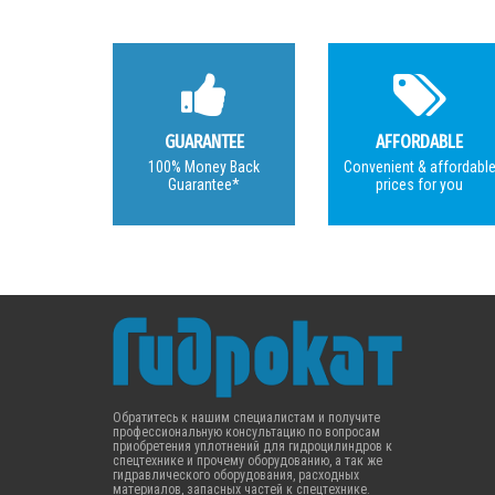
GUARANTEE
AFFORDABLE
100% Money Back
Convenient & affordabl
Guarantee*
prices for you
Обратитесь к нашим специалистам и получите
профессиональную консультацию по вопросам
приобретения уплотнений для гидроцилиндров к
спецтехнике и прочему оборудованию, а так же
гидравлического оборудования, расходных
материалов, запасных частей к спецтехнике.