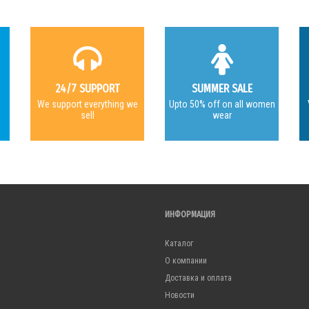
24/7 SUPPORT
SUMMER SALE
e
We support everything we
Upto 50% off on all women
sell
wear
ИНФОРМАЦИЯ
Каталог
О компании
Доставка и оплата
Новости