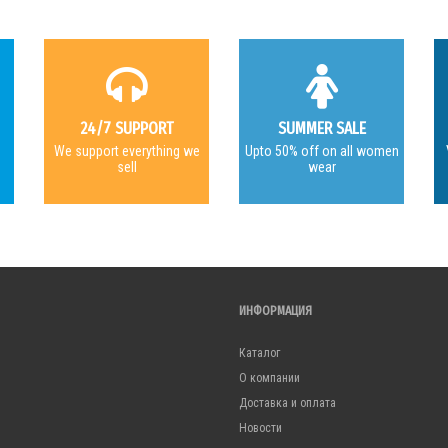
24/7 SUPPORT
SUMMER SALE
e
We support everything we
Upto 50% off on all women
sell
wear
ИНФОРМАЦИЯ
Каталог
О компании
Доставка и оплата
Новости