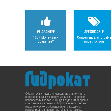
GUARANTEE
AFFORDABLE
100% Money Back
Convenient & affordabl
Guarantee*
prices for you
Обратитесь к нашим специалистам и получите
профессиональную консультацию по вопросам
приобретения уплотнений для гидроцилиндров к
спецтехнике и прочему оборудованию, а так же
гидравлического оборудования, расходных
материалов, запасных частей к спецтехнике.