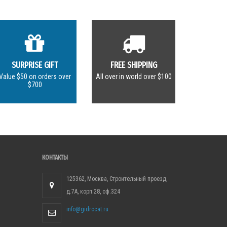
SURPRISE GIFT
FREE SHIPPING
Value $50 on orders over
All over in world over $100
$700
КОНТАКТЫ
125362, Москва, Строительный проезд,
д.7А, корп.28, оф.324
info@gidrocat.ru