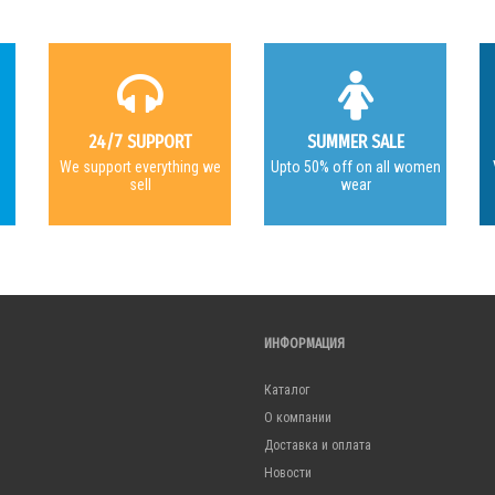
24/7 SUPPORT
SUMMER SALE
e
We support everything we
Upto 50% off on all women
sell
wear
ИНФОРМАЦИЯ
Каталог
О компании
Доставка и оплата
Новости