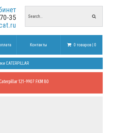
бинет
-70-35
cat.ru
оплата
Контакты
0 товаров | 0
ики CATERPILLAR
 Caterpillar 121-9907 FKM 80