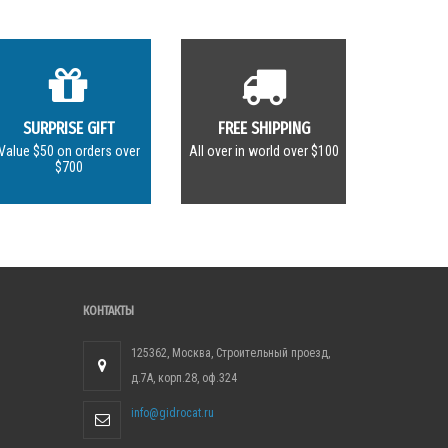
SURPRISE GIFT
FREE SHIPPING
Value $50 on orders over
All over in world over $100
$700
КОНТАКТЫ
125362, Москва, Строительный проезд,
д.7А, корп.28, оф.324
info@gidrocat.ru