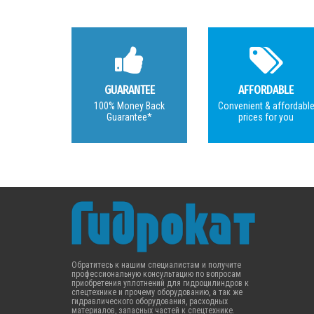
GUARANTEE
AFFORDABLE
100% Money Back
Convenient & affordabl
Guarantee*
prices for you
Обратитесь к нашим специалистам и получите
профессиональную консультацию по вопросам
приобретения уплотнений для гидроцилиндров к
спецтехнике и прочему оборудованию, а так же
гидравлического оборудования, расходных
материалов, запасных частей к спецтехнике.