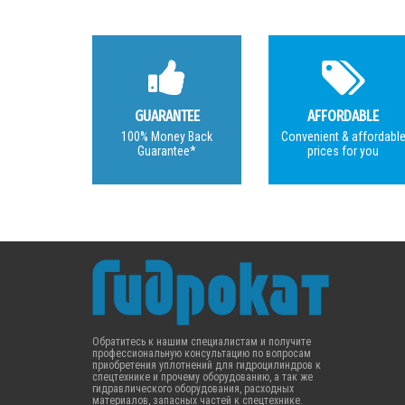
GUARANTEE
AFFORDABLE
100% Money Back
Convenient & affordabl
Guarantee*
prices for you
Обратитесь к нашим специалистам и получите
профессиональную консультацию по вопросам
приобретения уплотнений для гидроцилиндров к
спецтехнике и прочему оборудованию, а так же
гидравлического оборудования, расходных
материалов, запасных частей к спецтехнике.