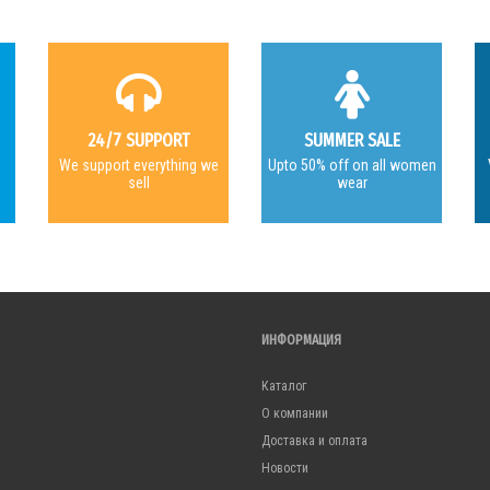
24/7 SUPPORT
SUMMER SALE
e
We support everything we
Upto 50% off on all women
sell
wear
ИНФОРМАЦИЯ
Каталог
О компании
Доставка и оплата
Новости