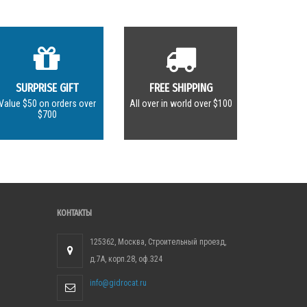
SURPRISE GIFT
FREE SHIPPING
Value $50 on orders over
All over in world over $100
$700
КОНТАКТЫ
125362, Москва, Строительный проезд,
д.7А, корп.28, оф.324
info@gidrocat.ru