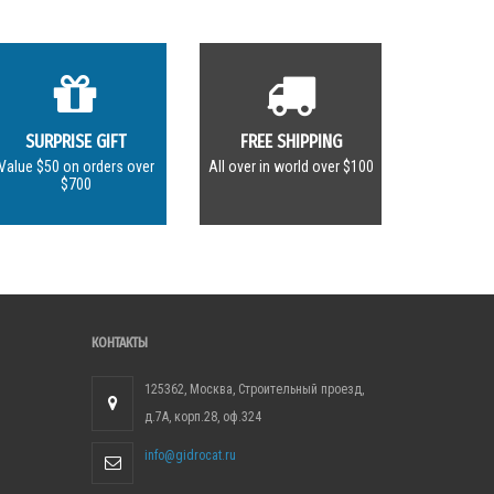
SURPRISE GIFT
FREE SHIPPING
Value $50 on orders over
All over in world over $100
$700
КОНТАКТЫ
125362, Москва, Строительный проезд,
д.7А, корп.28, оф.324
info@gidrocat.ru