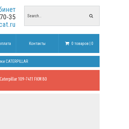
бинет
-70-35
cat.ru
оплата
Контакты
0 товаров | 0
ики CATERPILLAR
 Caterpillar 109-7411 FKM 80