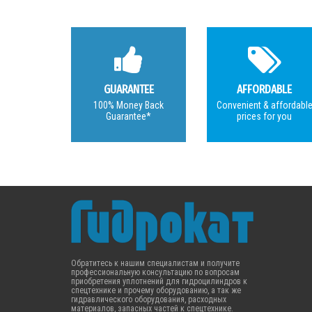
GUARANTEE
AFFORDABLE
100% Money Back
Convenient & affordabl
Guarantee*
prices for you
Обратитесь к нашим специалистам и получите
профессиональную консультацию по вопросам
приобретения уплотнений для гидроцилиндров к
спецтехнике и прочему оборудованию, а так же
гидравлического оборудования, расходных
материалов, запасных частей к спецтехнике.