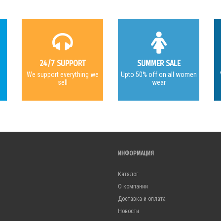
24/7 SUPPORT
SUMMER SALE
e
We support everything we
Upto 50% off on all women
sell
wear
ИНФОРМАЦИЯ
Каталог
О компании
Доставка и оплата
Новости