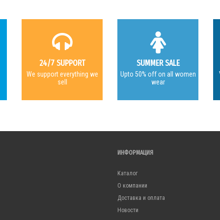
24/7 SUPPORT
SUMMER SALE
e
We support everything we
Upto 50% off on all women
sell
wear
ИНФОРМАЦИЯ
Каталог
О компании
Доставка и оплата
Новости