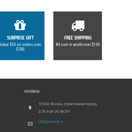
SURPRISE GIFT
FREE SHIPPING
Value $50 on orders over
All over in world over $100
$700
КОНТАКТЫ
125362, Москва, Строительный проезд,
д.7А, корп.28, оф.324
info@gidrocat.ru