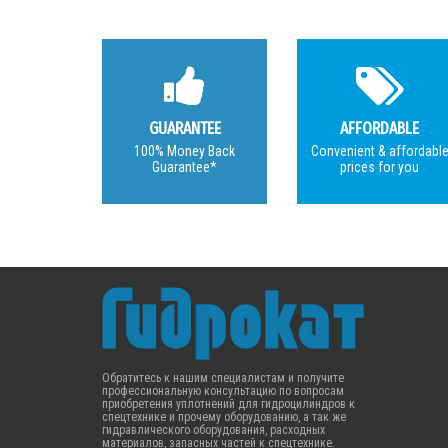
GUARANTEE
AFFORDABLE
100% Money Back
Convenient & affordabl
Guarantee*
prices for you
Обратитесь к нашим специалистам и получите
профессиональную консультацию по вопросам
приобретения уплотнений для гидроцилиндров к
спецтехнике и прочему оборудованию, а так же
гидравлического оборудования, расходных
материалов, запасных частей к спецтехнике.