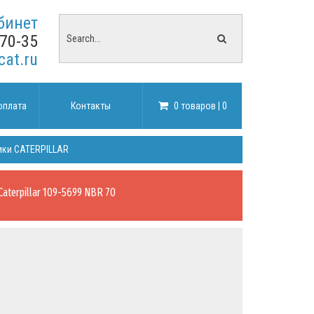
бинет
-70-35
cat.ru
оплата
Контакты
0 товаров | 0
ики CATERPILLAR
Caterpillar 109-5699 NBR 70