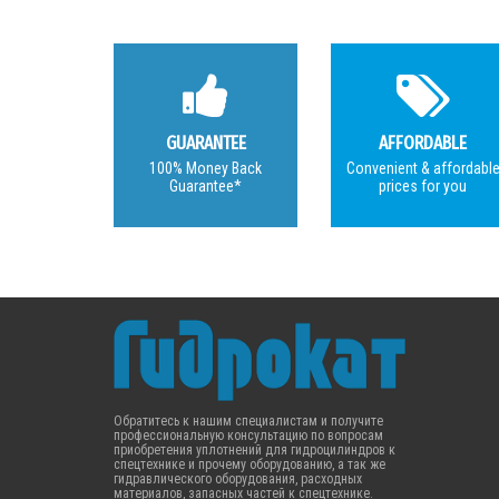
GUARANTEE
AFFORDABLE
100% Money Back
Convenient & affordabl
Guarantee*
prices for you
Обратитесь к нашим специалистам и получите
профессиональную консультацию по вопросам
приобретения уплотнений для гидроцилиндров к
спецтехнике и прочему оборудованию, а так же
гидравлического оборудования, расходных
материалов, запасных частей к спецтехнике.