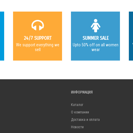
24/7 SUPPORT
SUMMER SALE
e
We support everything we
Upto 50% off on all women
sell
wear
ИНФОРМАЦИЯ
Каталог
О компании
Доставка и оплата
Новости