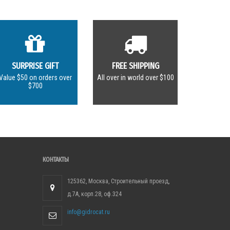
SURPRISE GIFT
FREE SHIPPING
Value $50 on orders over
All over in world over $100
$700
КОНТАКТЫ
125362, Москва, Строительный проезд,
д.7А, корп.28, оф.324
info@gidrocat.ru