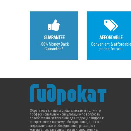
GUARANTEE
AFFORDABLE
100% Money Back
Convenient & affordabl
Guarantee*
prices for you
Обратитесь к нашим специалистам и получите
профессиональную консультацию по вопросам
приобретения уплотнений для гидроцилиндров к
спецтехнике и прочему оборудованию, а так же
гидравлического оборудования, расходных
материалов, запасных частей к спецтехнике.