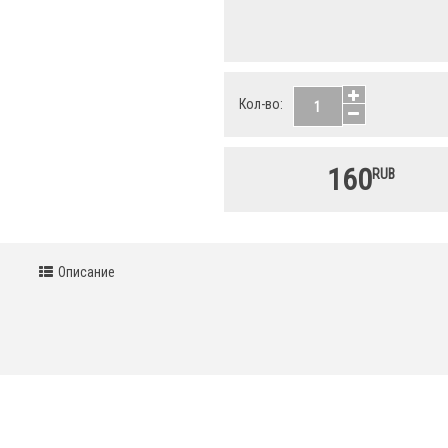
Кол-во:
160
RUB
Описание