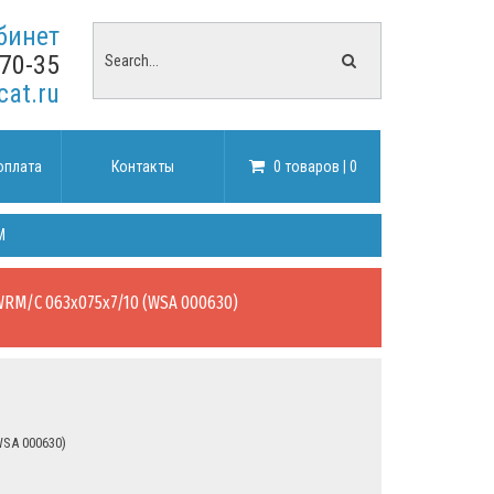
бинет
-70-35
cat.ru
оплата
Контакты
0 товаров | 0
M
WRM/C 063х075х7/10 (WSA 000630)
SA 000630)