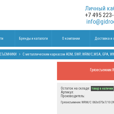
Личный ка
+7 495 223
info@gidro
ти
Бренды и каталоги
О компании
Доставка и 
ЕСЪЕМНИКИ
C металлическим каркасом ADM, SWP, WRM/С,WSA, GPA, W
Грязесъемник 
Остаток на складе:
товар в наличии
Артикул:
Производитель:
Грязесъемник WRM/C 063х075х7/10 (W