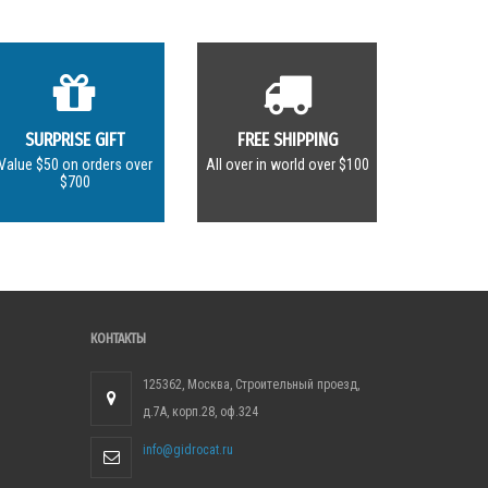
SURPRISE GIFT
FREE SHIPPING
Value $50 on orders over
All over in world over $100
$700
КОНТАКТЫ
125362, Москва, Строительный проезд,
д.7А, корп.28, оф.324
info@gidrocat.ru