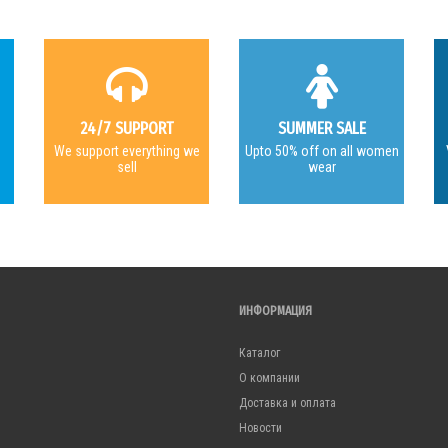
24/7 SUPPORT
SUMMER SALE
e
We support everything we
Upto 50% off on all women
sell
wear
ИНФОРМАЦИЯ
Каталог
О компании
Доставка и оплата
Новости